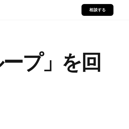
相談する
ループ」
を回