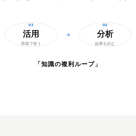
02
03
活用
分析
→
現場で使う
結果を読む
「知識の複利ループ」