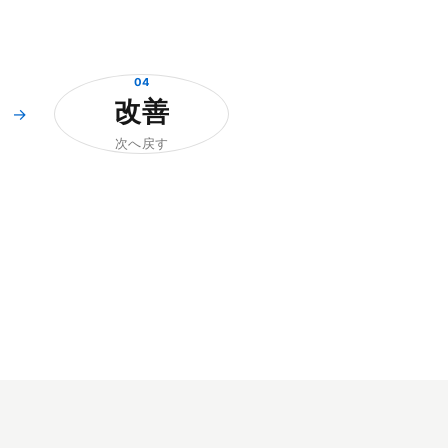
04
改善
→
次へ戻す