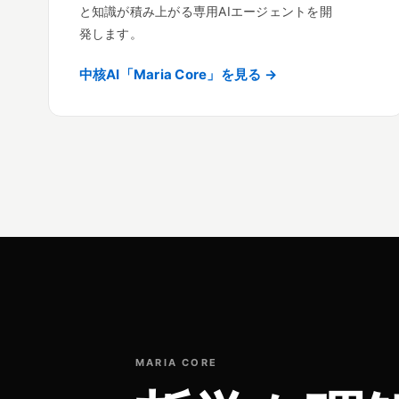
と知識が積み上がる専用AIエージェントを開
発します。
中核AI「Maria Core」を見る →
MARIA CORE