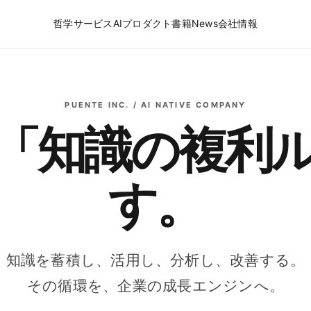
哲学
サービス
AIプロダクト
書籍
News
会社情報
PUENTE INC. / AI NATIVE COMPANY
「知識の複利
す。
知識を蓄積し、活用し、分析し、改善する。
その循環を、企業の成長エンジンへ。