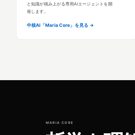
と知識が積み上がる専用AIエージェントを開
発します。
中核AI「Maria Core」を見る →
MARIA CORE