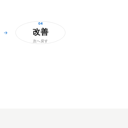
04
改善
→
次へ戻す