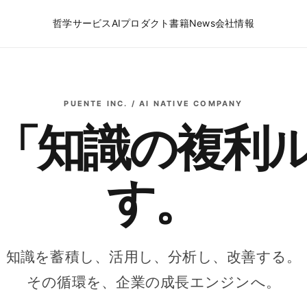
哲学
サービス
AIプロダクト
書籍
News
会社情報
PUENTE INC. / AI NATIVE COMPANY
「知識の複利
す。
知識を蓄積し、活用し、分析し、改善する。
その循環を、企業の成長エンジンへ。