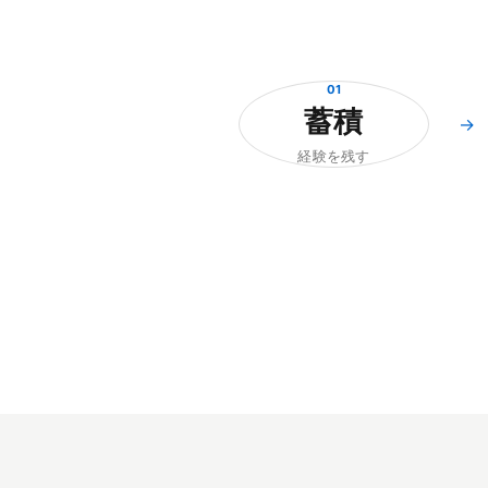
01
蓄積
→
経験を残す