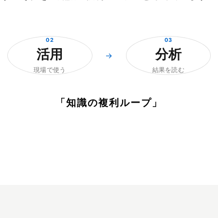
02
03
活用
分析
→
現場で使う
結果を読む
「知識の複利ループ」