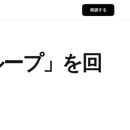
相談する
ループ」
を回