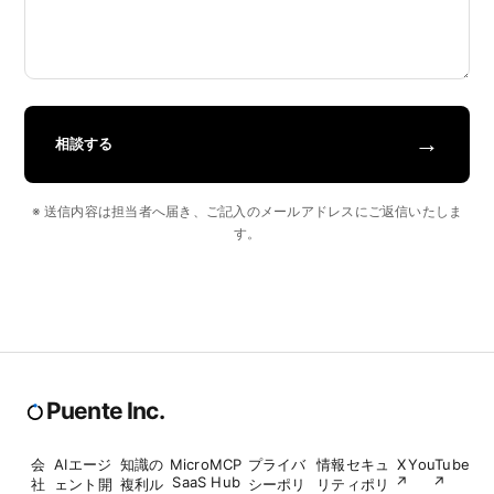
→
相談する
※ 送信内容は担当者へ届き、ご記入のメールアドレスにご返信いたしま
す。
Puente Inc.
会
AIエージ
知識の
Micro
MCP
プライバ
情報セキュ
X
YouTube
SaaS
Hub
↗
↗
社
ェント開
複利ル
シーポリ
リティポリ