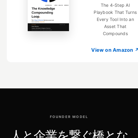
The 4-Step AI
Playbook That Turns
Every Tool Into an
Asset That
Compounds
View on Amazon 
FOUNDER MODEL
人と企業を繋ぐ橋とな